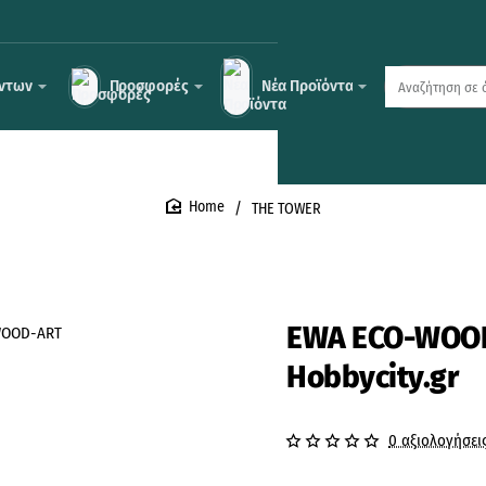
όντων
Προσφορές
Νέα Προϊόντα
Αναζήτηση
σε
όλο
το
κατάστημα
...
THE TOWER
home
EWA ECO-WOOD
Hobbycity.gr
0 αξιολογήσει