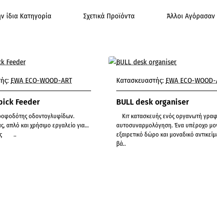
ν ίδια Κατηγορία
Σχετικά Προϊόντα
Άλλοι Αγόρασαν 
ής:
EWA ECO-WOOD-ART
Κατασκευαστής:
EWA ECO-WOOD-
pick Feeder
BULL desk organiser
Κιτ κατασκευής ενός οργανωτή γραφείου για
ς, απλό και χρήσιμο εργαλείο για
αυτοσυναρμολόγηση. Ένα υπέροχο μον
την κουζίνα σας ..
εξαιρετικό δώρο και μοναδικό αντικείμ
βά..