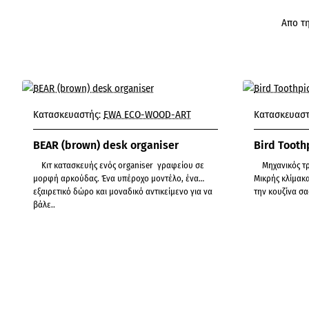
Απο τη
Με Προπαραγγελία!
Κατασκευαστής:
EWA ECO-WOOD-ART
Κατασκευαστ
BEAR (brown) desk organiser
Bird Tooth
Κιτ κατασκευής ενός organiser γραφείου σε
Μηχανικός τροφοδότης οδοντογλυφίδων.
μορφή αρκούδας. Ένα υπέροχο μοντέλο, ένα
Μικρής κλίμακα
εξαιρετικό δώρο και μοναδικό αντικείμενο για να
βάλε..