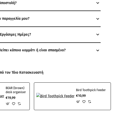
Αποστολή?
ν παραγγελία μου?
 Εργάσιμες Ημέρες?
λείπει κάποιο κομμάτι ή είναι σπασμένο?
πό τον Ίδιο Κατασκευαστή
BEAR (brown)
Bird Toothpick Feeder
desk organiser
€10,99
€19,99