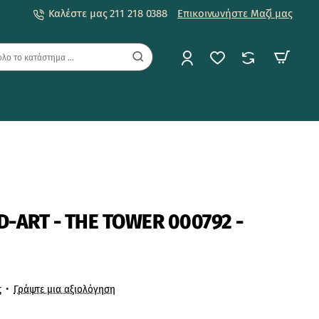
Καλέστε μας 211 218 0388
Επικοινωνήστε Μαζί μας
-ART - THE TOWER 000792 -
ς
•
Γράψτε μια αξιολόγηση