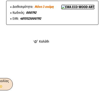
Διαθεσιμότητα:
Μόνο 3 ακόμη
Κωδικός:
000792
EAN:
4815123000792
Καλάθι
κολίας
ο