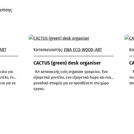
επίσης
Με Π
ART
Κατασκευαστής:
EWA ECO-WOOD-ART
Κα
CACTUS (green) desk organiser
C
Κιτ κατασκευής ενός organizer γραφείου. Ένα
Μοναδικά πολυγωνικά παζλ για την διακόσμηση
τέλο, ένα
εξαιρετικό μοντέλο, ένα εξαιρετικό δώρο και ένα
το
ενο για να
μοναδικό στοιχείο για να προσθέσετε στο χώρο
εργασ..