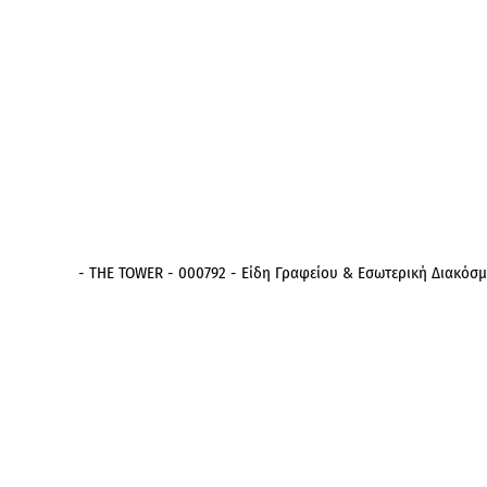
- THE TOWER - 000792 - Είδη Γραφείου & Εσωτερική Διακόσ