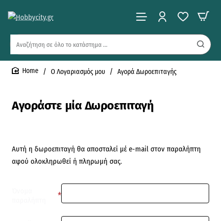
Αναζήτηση
σε
όλο
O Λογαριασμός μου
Αγορά Δωροεπιταγής
το
home
κατάστημα
...
Αγοράστε μία Δωροεπιταγή
Αυτή η δωροεπιταγή θα αποσταλεί μέ e-mail στον παραλήπτη
αφού ολοκληρωθεί ή πληρωμή σας.
Όνομα
παραλήπτη