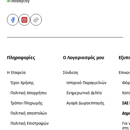
Πληροφορίες
Ο Λογαριασμός μου
Εξυπ
Η Εταιρεία
Σύνδεση
Επικο
Όροι Χρήσης
Ιστορικό Παραγγελιών
Φόρ
Πολιτική Απορρήτου
Ενημερωτικό Δελτίο
Κατ
Τρόποι Πληρωμής
Αγορά Δωροεπιταγής
ΣΑΣ
Πολιτική αποστολών
Δημ
Πολιτική Επιστροφών
Για 
στη