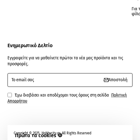
Για 
φίλ
Ενημερωτικό Δελτίο
Εγγραφείτε για να μαθαίνετε πρώτοι τα νέα μας προϊόντα και τις
προσφορές.
To
Αποστολή
email
σας
Έχω διαβάσει και αποδέχομαι τους όρους στη σελίδα
Πολιτική
Απορρήτου
Copyright © 2025, Hobbycity.gr, All Rights Reserved
Πρώτα τα cookies 🍪