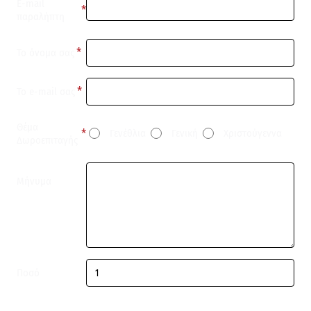
E-mail
παραλήπτη
Το όνομα σας
Το e-mail σας
Θέμα
Γενέθλια
Γενική
Χριστούγεννα
Δωροεπιταγής
Μήνυμα
Ποσό