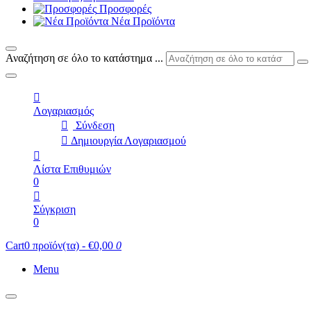
Προσφορές
Νέα Προϊόντα
Αναζήτηση σε όλο το κατάστημα ...
Λογαριασμός
Σύνδεση
Δημιουργία Λογαριασμού
Λίστα Επιθυμιών
0
Σύγκριση
0
Cart
0 προϊόν(τα) - €0,00
0
Menu