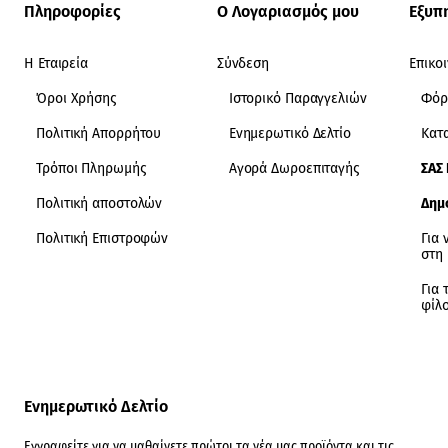
Πληροφορίες
Ο Λογαριασμός μου
Εξυπ
Η Εταιρεία
Σύνδεση
Επικο
Όροι Χρήσης
Ιστορικό Παραγγελιών
Φόρ
Πολιτική Απορρήτου
Ενημερωτικό Δελτίο
Κατ
Τρόποι Πληρωμής
Αγορά Δωροεπιταγής
ΣΑΣ
Πολιτική αποστολών
Δημ
Πολιτική Επιστροφών
Για 
στη
Για 
φίλ
Ενημερωτικό Δελτίο
Εγγραφείτε για να μαθαίνετε πρώτοι τα νέα μας προϊόντα και τις