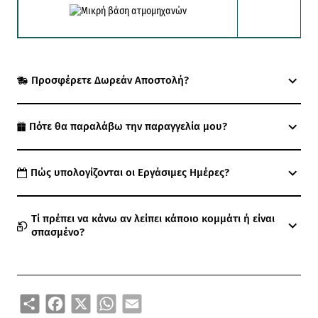
Μικ
Προσφέρετε Δωρεάν Αποστολή?
Πότε θα παραλάβω την παραγγελία μου?
Πώς υπολογίζονται οι Εργάσιμες Ημέρες?
Τί πρέπει να κάνω αν λείπει κάποιο κομμάτι ή είναι
σπασμένο?
Share
Facebook
X
WhatsApp
Email