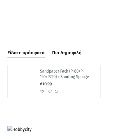
Diamond
Needle
Reamer
Rasp
&
File
File
Set
Set
(140mm)
Είδατε πρόσφατα
Πιο Δημοφιλή
Sandpaper Pack (P-80+P-
150+P220) + Sanding Sponge
€10,99