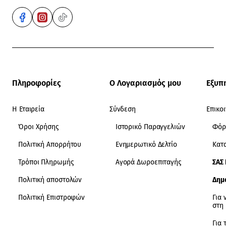
Πληροφορίες
Ο Λογαριασμός μου
Εξυπ
Η Εταιρεία
Σύνδεση
Επικο
Όροι Χρήσης
Ιστορικό Παραγγελιών
Φόρ
Πολιτική Απορρήτου
Ενημερωτικό Δελτίο
Κατ
Τρόποι Πληρωμής
Αγορά Δωροεπιταγής
ΣΑΣ
Πολιτική αποστολών
Δημ
Πολιτική Επιστροφών
Για 
στη
Για 