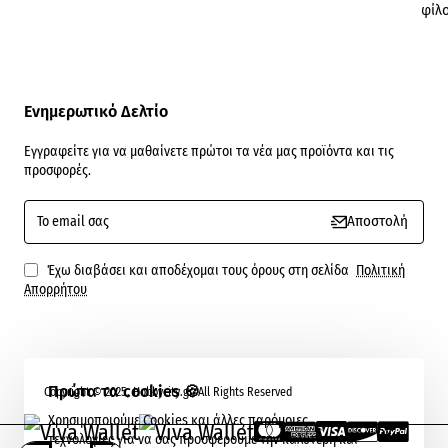
φίλ
Ενημερωτικό Δελτίο
Εγγραφείτε για να μαθαίνετε πρώτοι τα νέα μας προϊόντα και τις
προσφορές.
To
Αποστολή
email
σας
Έχω διαβάσει και αποδέχομαι τους όρους στη σελίδα
Πολιτική
Απορρήτου
Πρώτα τα cookies 🍪
Copyright © 2025, Hobbycity.gr, All Rights Reserved
Χρησιμοποιούμε Cookies και άλλες παρόμοιες
OK
τεχνολογίες για να σας προσφέρουμε την καλύτερη και