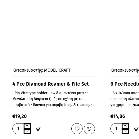
Κατασκευαστής:
MODEL CRAFT
Κατασκευαστής
4 Pce Diamond Reamer & File Set
6 Pce Needl
• Pin Vice type holder με 4 διαμαντένια μύτες •
• 6 x 140mm απο
Μεγαλύτερη διάρκεια ζωής σε σχέση με τα
αφαίρεση υλικού,
συμβατικά • Ιδανικό για ακριβή filing & reaming •
για χρήση σε ξύλ
Για πλαστ..
120mm x 15..
€19,20
€14,86
4
6
Pce
Pce