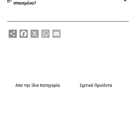
σπασμένο?
Share
Facebook
X
WhatsApp
Email
Απο την ίδια Κατηγορία
Σχετικά Προϊόντα
Ά