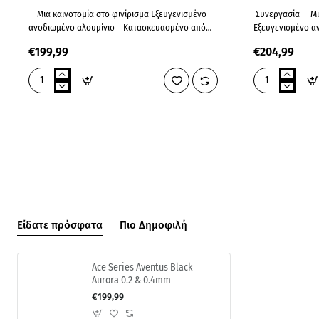
Μια καινοτομία στο φινίρισμα Εξευγενισμένο
Συνεργασία Μια καινοτομία στο φινίρισμα
ανοδιωμένο αλουμίνιο Κατασκευασμένο από
Εξευγενισμένο α
αλουμίνιο αεροδιαστημικής..
Κατασκευασμένο 
€199,99
€204,99
Ace
Ace
Series
Series
Aventus
Aventus
Crimson
Midnight
Crown
Tide
0.2
Barbatos
&
Rex
0.4mm
Ver.
0.2
&
0.4mm
Είδατε πρόσφατα
Πιο Δημοφιλή
Ace Series Aventus Black
Aurora 0.2 & 0.4mm
€199,99