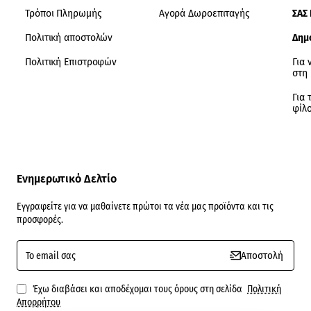
Τρόποι Πληρωμής
Αγορά Δωροεπιταγής
ΣΑΣ
Πολιτική αποστολών
Δημ
Πολιτική Επιστροφών
Για 
στη
Για 
φίλ
Ενημερωτικό Δελτίο
Εγγραφείτε για να μαθαίνετε πρώτοι τα νέα μας προϊόντα και τις
προσφορές.
To
Αποστολή
email
σας
Έχω διαβάσει και αποδέχομαι τους όρους στη σελίδα
Πολιτική
Απορρήτου