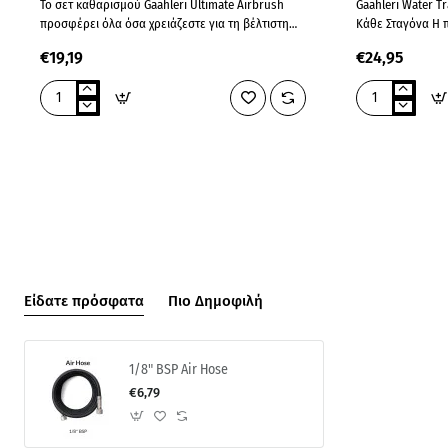
Το σετ καθαρισμού Gaahleri Ultimate Airbrush
Gaahleri Water T
προσφέρει όλα όσα χρειάζεστε για τη βέλτιστη
Κάθε Σταγόνα Η ποιότητα ενός άψογου
φροντίδα του αερογράφου σας. Είναι συμβατό με
φινιρίσματος ξεκ
€19,19
€24,95
όλες τις δημοφ..
παροχής αέρα. Το
Airbrush
Water
Cleaning
Trap
Kit
Είδατε πρόσφατα
Πιο Δημοφιλή
1/8" BSP Air Hose
€6,79