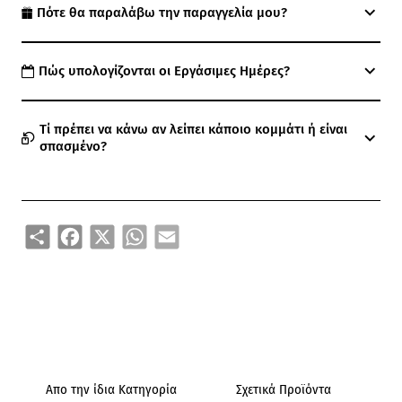
Πότε θα παραλάβω την παραγγελία μου?
Πώς υπολογίζονται οι Εργάσιμες Ημέρες?
Τί πρέπει να κάνω αν λείπει κάποιο κομμάτι ή είναι
σπασμένο?
Share
Facebook
X
WhatsApp
Email
Απο την ίδια Κατηγορία
Σχετικά Προϊόντα
Ά