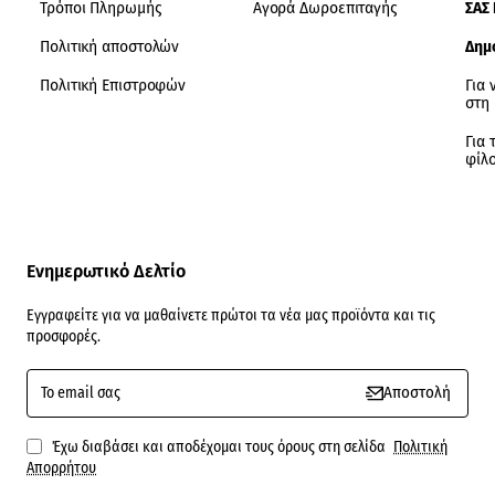
Τρόποι Πληρωμής
Αγορά Δωροεπιταγής
ΣΑΣ
Πολιτική αποστολών
Δημ
Πολιτική Επιστροφών
Για 
στη
Για 
φίλ
Ενημερωτικό Δελτίο
Εγγραφείτε για να μαθαίνετε πρώτοι τα νέα μας προϊόντα και τις
προσφορές.
To
Αποστολή
email
σας
Έχω διαβάσει και αποδέχομαι τους όρους στη σελίδα
Πολιτική
Απορρήτου