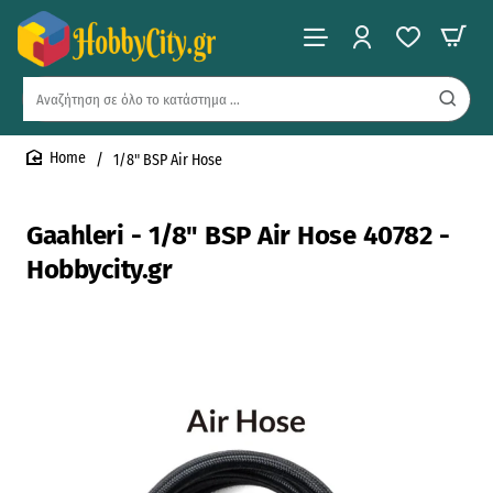
Αναζήτηση
σε
όλο
1/8" BSP Air Hose
το
home
κατάστημα
...
Gaahleri - 1/8" BSP Air Hose 40782 -
Hobbycity.gr