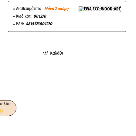
Διαθεσιμότητα:
Μόνο 2 ακόμη
Κωδικός:
001270
EAN:
4815123001270
Καλάθι
κολίας
ο