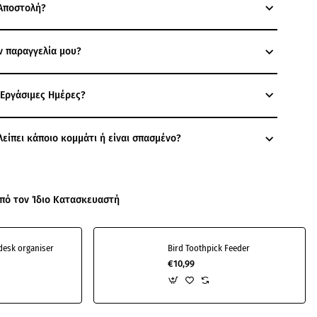
Αποστολή?
ν παραγγελία μου?
 Εργάσιμες Ημέρες?
λείπει κάποιο κομμάτι ή είναι σπασμένο?
πό τον Ίδιο Κατασκευαστή
desk organiser
Bird Toothpick Feeder
€10,99