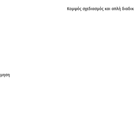
Κομψός σχεδιασμός και απλή διαδι
σμηση