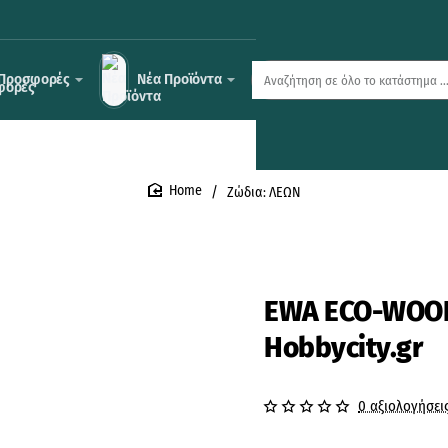
Προσφορές
Νέα Προϊόντα
Αναζήτηση
σε
όλο
το
κατάστημα
...
Ζώδια: ΛΕΩΝ
home
EWA ECO-WOOD-
Hobbycity.gr
0 αξιολογήσει