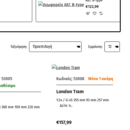
AEC B-type
€122,99
Ταξινόμηση:
Εμφάνιση:
:
53005
Κωδικός:
53008
Μόνο 1 ακόμη
ιαθέσιμο
London Tram
1:24 / G-45 355 mm 93 mm 257 mm
Δείτε τι..
 mm
9
€157,99