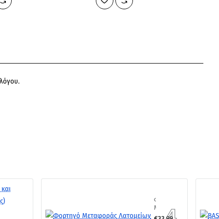
Streetcar
αλόγου.
Φορτηγό
Μεταφοράς
Λατομείων
€33,99