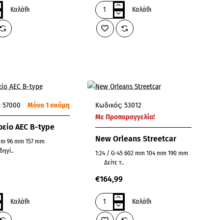
Καλάθι
Καλάθι
London
Tram
Με Προπαραγγελία!
:
57000
Μόνο 1 ακόμη
Κωδικός:
53012
Με Προπαραγγελία!
είο AEC B-type
New Orleans Streetcar
δηγί..
1:24 / G-45 602 mm 104 mm 190 mm
Δείτε τ..
€164,99
Καλάθι
Καλάθι
ίο
New
Orleans