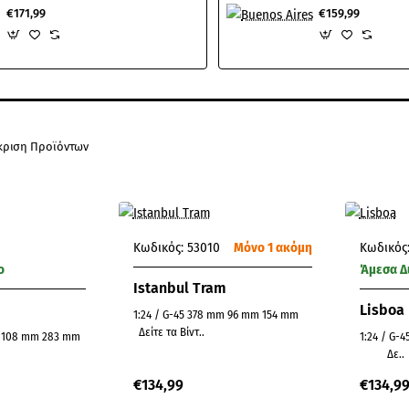
€171,99
€159,99
κριση Προϊόντων
Κωδικός:
53010
Μόνο 1 ακόμη
Κωδικός
ο
Άμεσα Δ
Istanbul Tram
Lisboa
1:24 / G-45 378 mm 96 mm 154 mm
Δείτε τα Βίντ..
1:24 / G-45 360 mm 100 mm 220
Δε..
€134,99
€134,9