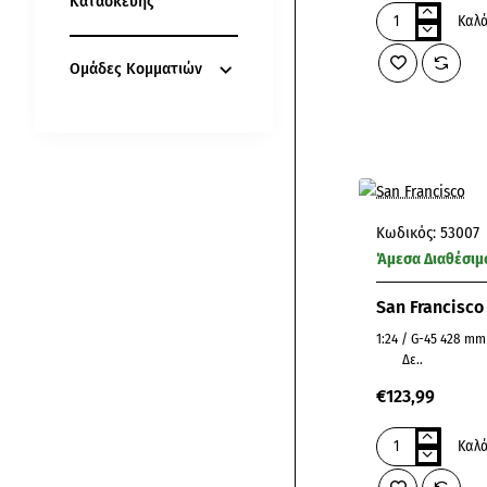
Κατασκευής
Καλά
Buenos
Aires
Ομάδες Κομματιών
Κωδικός:
53007
Άμεσα Διαθέσιμ
San Francisco
1:24 / G-45 428 mm 107 mm 160 mm
Δε..
€123,99
Καλά
San
Francisco