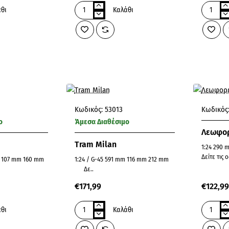
θι
Καλάθι
Istanbul
Lisboa
Tram
Κωδικός:
53013
Κωδικός
ο
Άμεσα Διαθέσιμο
Λεωφορ
Tram Milan
1:24 290 mm 96 mm 157 mm
Δείτε τις ο
1:24 / G-45 591 mm 116 mm 212 mm
Δε..
€171,99
€122,99
θι
Καλάθι
Tram
Λεωφορε
Milan
AEC