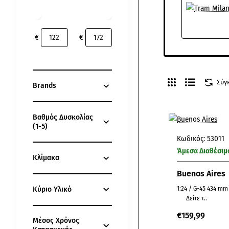
€
€
Σύγ
Brands
Βαθμός Δυσκολίας
(1-5)
Κωδικός:
53011
Άμεσα Διαθέσιμ
Κλίμακα
Buenos Aires
1:24 / G-45 434 mm 108 mm 283 mm
Κύριο Υλικό
Δείτε τ..
€159,99
Μέσος Χρόνος