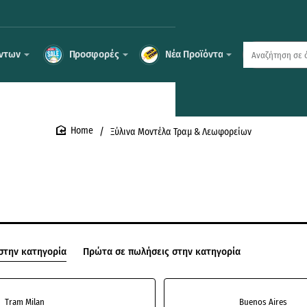
όντων
Προσφορές
Νέα Προϊόντα
Αναζήτηση
σε
όλο
το
κατάστημα
...
Ξύλινα Μοντέλα Τραμ & Λεωφορείων
home
στην κατηγορία
Πρώτα σε πωλήσεις στην κατηγορία
Tram Milan
Buenos Aires