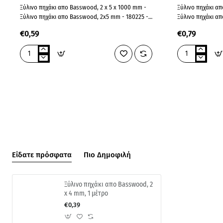
Ξύλινο πηχάκι απο Basswood, 2 x 5 x 1000 mm -
Ξύλινο πηχάκι απ
Ξύλινο πηχάκι απο Basswood, 2x5 mm - 180225 -
Ξύλινο πηχάκι απ
Ξυλεία..
Ξυλεία..
€0,59
€0,79
Ξύλινο
Ξύλινο
πηχάκι
πηχάκι
απο
απο
Basswood,
Basswood,
2
2
x
x
5
7
mm,
mm,
1
1
μέτρο
μέτρο
Είδατε πρόσφατα
Πιο Δημοφιλή
Ξύλινο πηχάκι απο Basswood, 2
x 4 mm, 1 μέτρο
€0,39