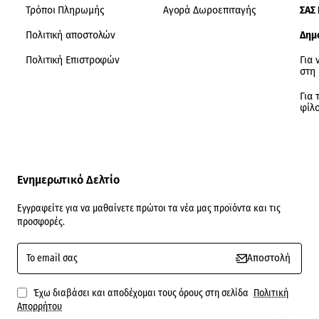
Τρόποι Πληρωμής
Αγορά Δωροεπιταγής
ΣΑΣ
Πολιτική αποστολών
Δημ
Πολιτική Επιστροφών
Για 
στη
Για 
φίλ
Ενημερωτικό Δελτίο
Εγγραφείτε για να μαθαίνετε πρώτοι τα νέα μας προϊόντα και τις
προσφορές.
To
Αποστολή
email
σας
Έχω διαβάσει και αποδέχομαι τους όρους στη σελίδα
Πολιτική
Απορρήτου