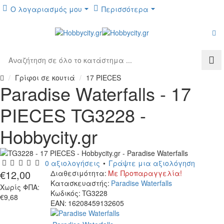
Ο λογαριασμός μου
Περισσότερα
Αναζήτηση
σε
Γρίφοι σε κουτιά
17 PIECES
όλο
h
Paradise Waterfalls - 17
το
o
κατάστημα
m
PIECES TG3228 -
...
e
Hobbycity.gr
ε Προπαραγγελία!
0 αξιολογήσεις
•
Γράψτε μια αξιολόγηση
€12,00
Διαθεσιμότητα:
Με Προπαραγγελία!
Κατασκευαστής:
Paradise Waterfalls
Χωρίς ΦΠΑ:
Κωδικός:
TG3228
€9,68
EAN:
16208459132605