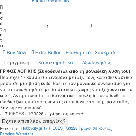
Paradise Waterfalls
Π
ο
σ
ό
Καλάθι
τ
η
τ
α
Buy Now
Extra Button
Επιθυμητό
Σύγκριση
Περιγραφή
Χαρακτηριστικά
Αξιολογήσεις
ΓΡΙΦΟΣ ΛΟΓΙΚΗΣ (Συνοδεύεται από τη μοναδική λύση του)
Περιέχει 17 κομμάτια ανόμοια μεταξύ τους κατασκευαστικά
μέσα σε μια βάση κύβο. Βρείτε τον μοναδικό συνδυασμό για
να τα τοποθετήσετε μέσα στο κουτί χωρίς να εξέχουν από το
κουτί;
Αντιμετωπίστε τη διανοητική πρόκληση του «συνθέτω-
συνδυάζω» επιστρατεύοντας αυτοσυγκέντρωση, φαντασία,
λογική και υπομονή.
- 17 PIECES - TG3228 - Γρίφοι σε κουτιά
Έχετε επιπλέον απορίες?
Ετικέτες:
,
,
,
,
Hobbycity.gr
17 PIECES
TG3228
Γρίφοι σε κουτιά
Paradise Waterfalls