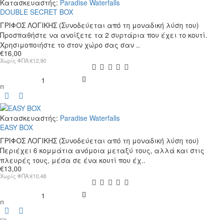
Κατασκευαστής:
Paradise Waterfalls
DOUBLE SECRET BOX
ΓΡΙΦΟΣ ΛΟΓΙΚΗΣ (Συνοδεύεται από τη μοναδική λύση του)
Προσπαθήστε να ανοίξετε τα 2 συρτάρια που έχει το κουτί.
Χρησιμοποιήστε το στον χώρο σας σαν ..
€16,00
Χωρίς ΦΠΑ:€12,90
DOUBLE
SECRET
BOX
Κατασκευαστής:
Paradise Waterfalls
EASY BOX
ΓΡΙΦΟΣ ΛΟΓΙΚΗΣ (Συνοδεύεται από τη μοναδική λύση του)
Περιέχει 6 κομμάτια ανόμοια μεταξύ τους, αλλά και στις
πλευρές τους, μέσα σε ένα κουτί που έχ..
€13,00
Χωρίς ΦΠΑ:€10,48
EASY
BOX