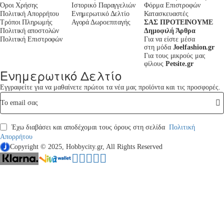
Όροι Χρήσης
Ιστορικό Παραγγελιών
Φόρμα Επιστροφών
Πολιτική Απορρήτου
Ενημερωτικό Δελτίο
Κατασκευαστές
Τρόποι Πληρωμής
Αγορά Δωροεπιταγής
ΣΑΣ ΠΡΟΤΕΊΝΟΥΜΕ
Πολιτική αποστολών
Δημοφιλή Άρθρα
Πολιτική Επιστροφών
Για να είστε μέσα
στη μόδα
Joelfashion.gr
Για τους μικρούς μας
φίλους
Petsite.gr
Ενημερωτικό Δελτίο
Εγγραφείτε για να μαθαίνετε πρώτοι τα νέα μας προϊόντα και τις προσφορές.
To
email
σας
Έχω διαβάσει και αποδέχομαι τους όρους στη σελίδα
Πολιτική
Απορρήτου
Copyright © 2025, Hobbycity.gr, All Rights Reserved