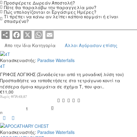
Προσφέρετε Δωρεάν Αποστολή?
Πότε θα παραλάβω την παραγγελία μου?
Πώς υπολογίζονται οι Εργάσιμες Ημέρες?
Τί πρέπει να κάνω αν λείπει κάποιο κομμάτι ή είναι
σπασμένο?
Share
Facebook
X
WhatsApp
Email
Απο την ίδια Κατηγορία
Άλλοι Αγόρασαν επίσης
Κατασκευαστής:
Paradise Waterfalls
4T
ΓΡΙΦΟΣ ΛΟΓΙΚΗΣ (Συνοδεύεται από τη μοναδική λύση του)
Προσπαθήστε να τοποθετήσετε στο τετράγωνο κουτί τα
τέσσερα όμοια κομμάτια σε σχήμα Τ, που φαι..
€11,00
Χωρίς ΦΠΑ:€8,87
4T
Κατασκευαστής:
Paradise Waterfalls