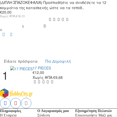
(ΔΙΠΛΗ ΣΠΑΖΟΚΕΦΑΛΙΑ) Προσπαθήστε να συνθέσετε τα 12
κομμάτια της κατασκευής ώστε να τα τοποθ..
€20,00
Χωρίς ΦΠΑ:€16,13
X-
MAS
(ΔΙΠΛΗ
ΣΠΑΖΟΚΕΦΑΛΙΑ)
Είδατε πρόσφατα
Πιο Δημοφιλή
17 PIECES
€12,00
Χωρίς ΦΠΑ:€9,68
Πληροφορίες
Ο Λογαριασμός μου
Εξυπηρέτηση Πελατών
Η Εταιρεία
Σύνδεση
Επικοινωνήστε Μαζί μας