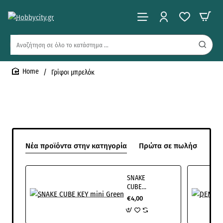
Αναζήτηση
σε
όλο
Γρίφοι μπρελόκ
το
home
κατάστημα
...
Νέα προϊόντα στην κατηγορία
Πρώτα σε πωλήσεις στη
SNAKE
CUBE
KEY
€4,00
mini
Green