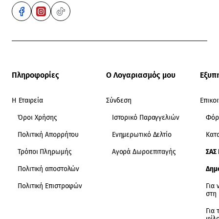
Πληροφορίες
Ο Λογαριασμός μου
Εξυπ
Η Εταιρεία
Σύνδεση
Επικο
Όροι Χρήσης
Ιστορικό Παραγγελιών
Φόρ
Πολιτική Απορρήτου
Ενημερωτικό Δελτίο
Κατ
Τρόποι Πληρωμής
Αγορά Δωροεπιταγής
ΣΑΣ
Πολιτική αποστολών
Δημ
Πολιτική Επιστροφών
Για 
στη
Για 
φίλ