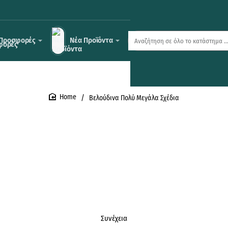
Προσφορές
Νέα Προϊόντα
Αναζήτηση
σε
όλο
το
κατάστημα
...
Βελούδινα Πολύ Μεγάλα Σχέδια
home
Συνέχεια