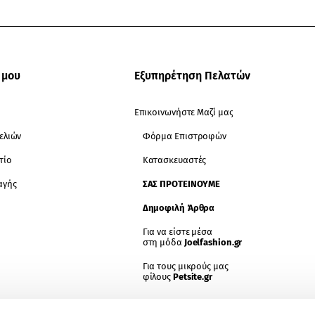
 μου
Εξυπηρέτηση Πελατών
Επικοινωνήστε Μαζί μας
ελιών
Φόρμα Επιστροφών
τίο
Κατασκευαστές
αγής
ΣΑΣ ΠΡΟΤΕΊΝΟΥΜΕ
Δημοφιλή Άρθρα
Για να είστε μέσα
στη μόδα
Joelfashion.gr
Για τους μικρούς μας
φίλους
Petsite.gr