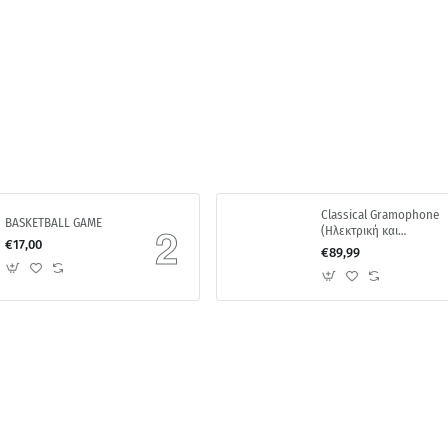
Classical Gramophone
BASKETBALL GAME
(Ηλεκτρική και
€17,00
Χειροκίνητη Λειτουργία
€89,99
Περιστροφής)