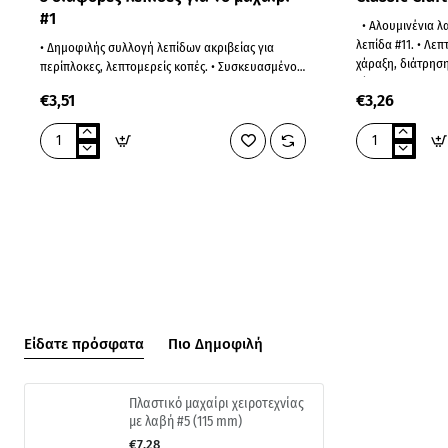
#1
• Αλουμινένια λαβή με οδοντωτή επιφάνεια και
λεπίδα #11. • Λεπ
• Δημοφιλής συλλογή λεπίδων ακριβείας για
χάραξη, διάτρηση
περίπλοκες, λεπτομερείς κοπές. • Συσκευασμένο
χάραξη και..
σε κουτί αποθήκευσης. • Ιδανικό για μοντελισμό,
€3,51
€3,26
τέχνες, χειρ..
5
Classic
διάφορες
Craft
λεπίδες
Knife
για
#1
το
μαχαίρι
#1
Είδατε πρόσφατα
Πιο Δημοφιλή
Πλαστικό μαχαίρι χειροτεχνίας
με λαβή #5 (115 mm)
€7,28