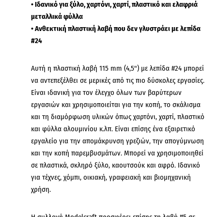
• Ιδανικό για ξύλο, χαρτόνι, χαρτί, πλαστικό και ελαφριά
μεταλλικά φύλλα
• Ανθεκτική πλαστική λαβή που δεν γλυστράει με λεπίδα
#24
Αυτή η πλαστική λαβή 115 mm (4,5") με λεπίδα #24 μπορεί
να αντεπεξέλθει σε μερικές από τις πιο δύσκολες εργασίες.
Είναι ιδανική για τον έλεγχο όλων των βαρύτερων
εργασιών και χρησιμοποιείται για την κοπή, το σκάλισμα
και τη διαμόρφωση υλικών όπως χαρτόνι, χαρτί, πλαστικό
και φύλλα αλουμινίου κ.λπ.
Είναι επίσης ένα εξαιρετικό
εργαλείο για την απομάκρυνση γρεζιών, την απογύμνωση
και την κοπή παρεμβυσμάτων. Μπορεί να χρησιμοποιηθεί
σε πλαστικά, σκληρό ξύλο, καουτσούκ και αφρό. Ιδανικό
για τέχνες, χόμπι, οικιακή, γραφειακή και βιομηχανική
χρήση.
Η συλλογή Modelcraft προσφέρει επίσης τη λαβή #5 σε