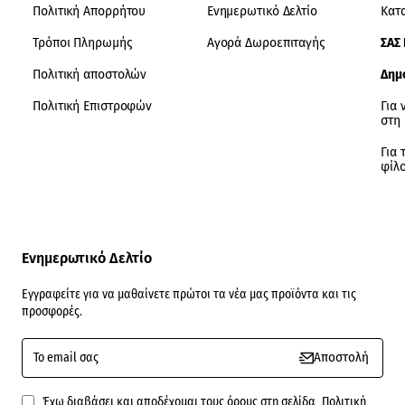
Πολιτική Απορρήτου
Ενημερωτικό Δελτίο
Κατ
Τρόποι Πληρωμής
Αγορά Δωροεπιταγής
ΣΑΣ
Πολιτική αποστολών
Δημ
Πολιτική Επιστροφών
Για 
στη
Για 
φίλ
Ενημερωτικό Δελτίο
Εγγραφείτε για να μαθαίνετε πρώτοι τα νέα μας προϊόντα και τις
προσφορές.
To
Αποστολή
email
σας
Έχω διαβάσει και αποδέχομαι τους όρους στη σελίδα
Πολιτική